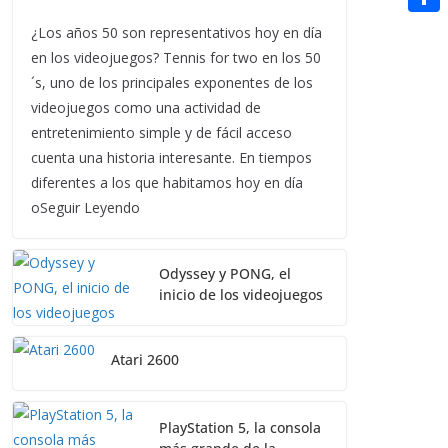
t
n
a
g
e
e
C
¿Los años 50 son representativos hoy en día
e
i
e
d
en los videojuegos? Tennis for two en los 50
r
o
r
l
´s, uno de los principales exponentes de los
r
d
m
e
videojuegos como una actividad de
i
p
s
entretenimiento simple y de fácil acceso
t
a
cuenta una historia interesante. En tiempos
t
diferentes a los que habitamos hoy en día
r
oSeguir Leyendo
t
i
Odyssey y PONG, el
r
inicio de los videojuegos
Atari 2600
PlayStation 5, la consola