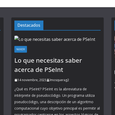
Destacados
NIIXER
Lo que necesitas saber
acerca de PSeInt
14 noviembre, 2023
lmosquerag2
¿Qué es PSeInt? PSeInt es la abreviatura de
intérprete de pseudocódigo. Un programa utiliza
pseudocódigo, una descripción de un algoritmo
computacional cuyo objetivo principal es permitir al
programador centrarse en los aspectos lógicos de