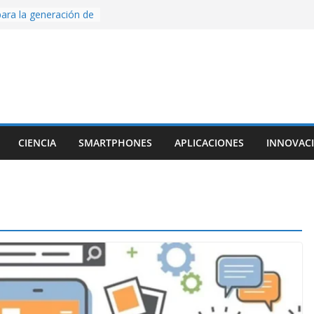
ara la generación de
rse AI
nture, un juego de
 hecho desde cero
os con Inteligencia
o CapCut IA
ada con Unity y
struimos una app
al escanear una
CIENCIA
SMARTPHONES
APLICACIONES
INNOVAC
ige la cámara:
ido cinematográfico
w