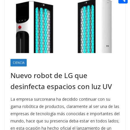
t
n
a
g
e
e
C
e
i
e
d
r
o
r
l
r
d
m
e
i
p
s
t
a
t
r
t
CIENCIA
i
Nuevo robot de LG que
r
desinfecta espacios con luz UV
La empresa surcoreana ha decidido continuar con su
gama robótica de productos, claramente al ser una de las
empresas de tecnología más conocidas e importantes del
mundo, hace que su presencia deba estar en todos lados;
en esta ocasión ha hecho oficial el lanzamiento de un