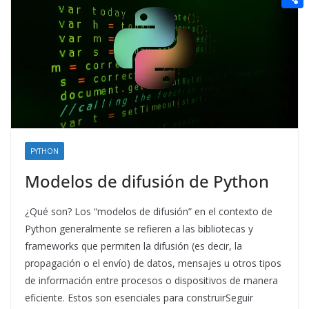
t
n
a
g
e
e
C
e
i
e
d
r
o
r
l
r
d
m
e
i
p
s
t
a
t
r
t
PYTHON
i
Modelos de difusión de Python
r
¿Qué son? Los “modelos de difusión” en el contexto de
Python generalmente se refieren a las bibliotecas y
frameworks que permiten la difusión (es decir, la
propagación o el envío) de datos, mensajes u otros tipos
de información entre procesos o dispositivos de manera
eficiente. Estos son esenciales para construirSeguir