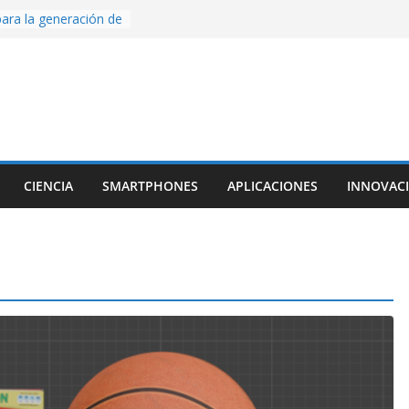
ara la generación de
rse AI
nture, un juego de
 hecho desde cero
os con Inteligencia
o CapCut IA
ada con Unity y
struimos una app
al escanear una
CIENCIA
SMARTPHONES
APLICACIONES
INNOVAC
ige la cámara:
ido cinematográfico
w