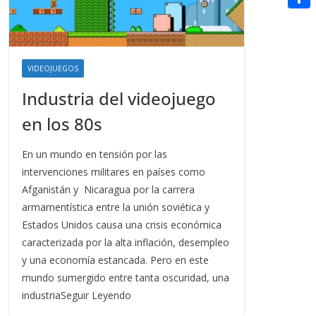
t
n
a
g
e
e
C
e
i
e
d
r
o
r
l
r
d
m
e
VIDEOJUEGOS
i
p
s
Industria del videojuego
t
a
t
en los 80s
r
t
En un mundo en tensión por las
intervenciones militares en países como
i
Afganistán y Nicaragua por la carrera
r
armamentística entre la unión soviética y
Estados Unidos causa una crisis económica
caracterizada por la alta inflación, desempleo
y una economía estancada. Pero en este
mundo sumergido entre tanta oscuridad, una
industriaSeguir Leyendo