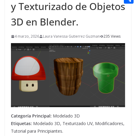
t
y Texturizado de Objetos
n
a
g
e
e
C
e
i
e
d
r
o
3D en Blender.
r
l
r
d
m
e
i
4 marzo, 2026
Laura Vanessa Gutierrez Guzman
235 Views
p
s
t
a
t
r
t
i
r
Categoría Principal:
Modelado 3D
Etiquetas:
Modelado 3D, Texturizado UV, Modificadores,
Tutorial para Principiantes.