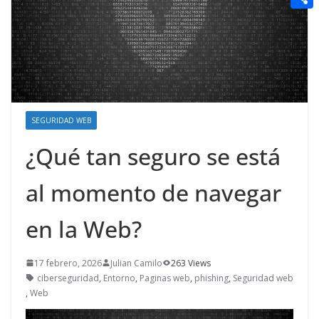
t
n
a
g
e
e
C
e
i
e
d
r
o
r
l
r
d
m
e
i
p
s
t
a
t
SEGURIDAD WEB
r
¿Qué tan seguro se está
t
i
al momento de navegar
r
en la Web?
17 febrero, 2026
Julian Camilo
263 Views
ciberseguridad
,
Entorno
,
Paginas web
,
phishing
,
Seguridad web
,
Web