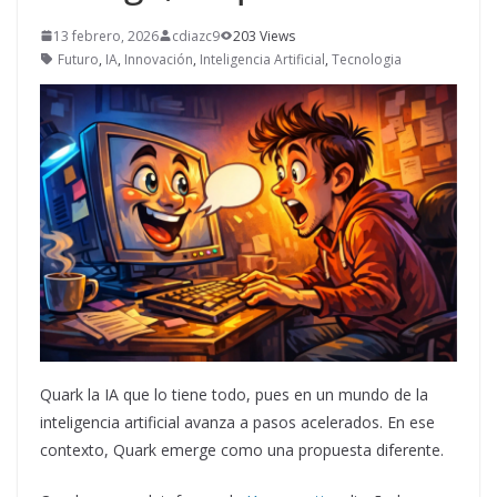
13 febrero, 2026
cdiazc9
203 Views
Futuro
,
IA
,
Innovación
,
Inteligencia Artificial
,
Tecnologia
Quark la IA que lo tiene todo, pues en un mundo de la
inteligencia artificial avanza a pasos acelerados. En ese
contexto, Quark emerge como una propuesta diferente.