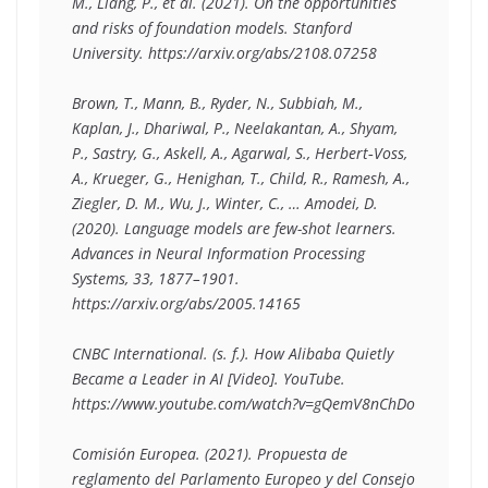
M., Liang, P., et al. (2021). On the opportunities 
and risks of foundation models. Stanford 
University. https://arxiv.org/abs/2108.07258 
Brown, T., Mann, B., Ryder, N., Subbiah, M., 
Kaplan, J., Dhariwal, P., Neelakantan, A., Shyam, 
P., Sastry, G., Askell, A., Agarwal, S., Herbert‑Voss, 
A., Krueger, G., Henighan, T., Child, R., Ramesh, A., 
Ziegler, D. M., Wu, J., Winter, C., … Amodei, D. 
(2020). Language models are few-shot learners. 
Advances in Neural Information Processing 
Systems, 33, 1877–1901. 
https://arxiv.org/abs/2005.14165 
CNBC International. (s. f.). How Alibaba Quietly 
Became a Leader in AI [Video]. YouTube. 
https://www.youtube.com/watch?v=gQemV8nChDo 
Comisión Europea. (2021). Propuesta de 
reglamento del Parlamento Europeo y del Consejo 