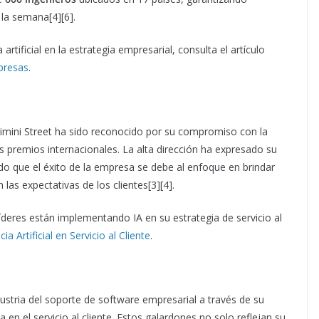
 la semana[4][6].
artificial en la estrategia empresarial, consulta el artículo
mpresas
.
Rimini Street ha sido reconocido por su compromiso con la
tos premios internacionales. La alta dirección ha expresado su
do que el éxito de la empresa se debe al enfoque en brindar
las expectativas de los clientes[3][4].
eres están implementando IA en su estrategia de servicio al
a Artificial en Servicio al Cliente
.
ustria del soporte de software empresarial a través de su
en el servicio al cliente. Estos galardones no solo reflejan su