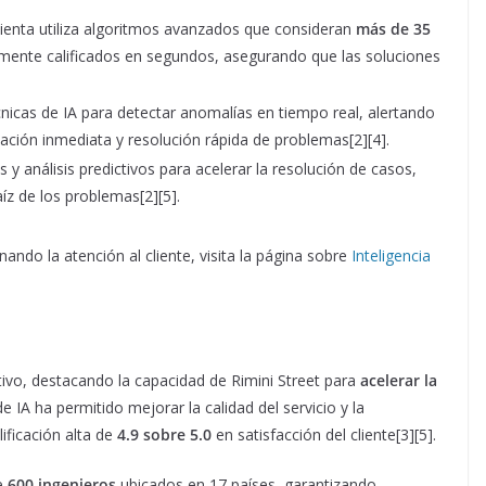
mienta utiliza algoritmos avanzados que consideran
más de 35
amente calificados en segundos, asegurando que las soluciones
técnicas de IA para detectar anomalías en tiempo real, alertando
ación inmediata y resolución rápida de problemas[2][4].
cos y análisis predictivos para acelerar la resolución de casos,
aíz de los problemas[2][5].
ndo la atención al cliente, visita la página sobre
Inteligencia
tivo, destacando la capacidad de Rimini Street para
acelerar la
e IA ha permitido mejorar la calidad del servicio y la
ificación alta de
4.9 sobre 5.0
en satisfacción del cliente[3][5].
de
600 ingenieros
ubicados en 17 países, garantizando