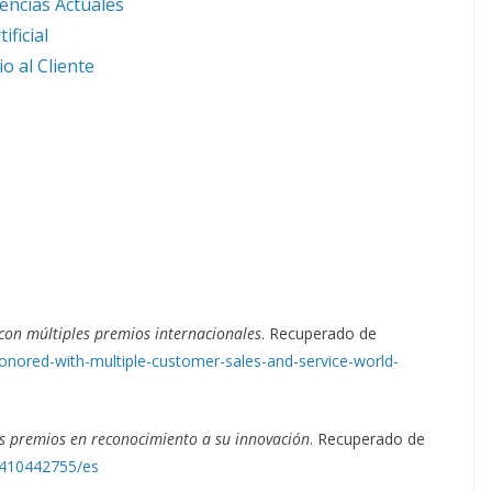
encias Actuales
ificial
o al Cliente
con múltiples premios internacionales
. Recuperado de
onored-with-multiple-customer-sales-and-service-world-
es premios en reconocimiento a su innovación
. Recuperado de
0410442755/es