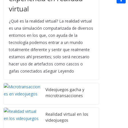
t
n
a
g
e
virtual
e
C
e
i
e
d
r
o
r
¿Qué es la realidad virtual? La realidad virtual
l
r
d
m
es una simulación computarizada de diversos
e
i
p
entornos en los que, con ayuda de la
s
t
tecnología podemos entrar a un mundo
a
t
totalmente diferente y sentir que realmente
r
estamos ahí presentes; solo será necesario
t
hacer uso de artefactos como cascos o
gafas conectados aSeguir Leyendo
i
r
Videojuegos gacha y
microtransacciones
Realidad virtual en los
videojuegos