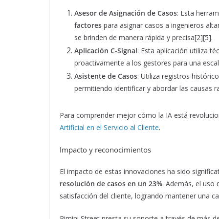
Asesor de Asignación de Casos
: Esta herra
factores
para asignar casos a ingenieros alt
se brinden de manera rápida y precisa[2][5].
Aplicación C-Signal
: Esta aplicación utiliza 
proactivamente a los gestores para una escal
Asistente de Casos
: Utiliza registros históri
permitiendo identificar y abordar las causas r
Para comprender mejor cómo la IA está revoluciona
Artificial en el Servicio al Cliente
.
Impacto y reconocimientos
El impacto de estas innovaciones ha sido significa
resolución de casos en un 23%
. Además, el uso d
satisfacción del cliente, logrando mantener una cal
Rimini Street presta su soporte a través de más 