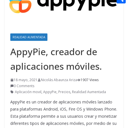
t
n
a
g
e
e
C
e
i
e
d
r
o
r
l
r
d
m
e
i
p
s
REALIDAD AUMENTADA
t
a
t
AppyPie, creador de
r
t
aplicaciones móviles.
i
18 mayo, 2021
Nicolás Abaunza Ariza
1907 Views
r
0 Comments
Aplicación movil
,
AppyPie
,
Precios
,
Realidad Aumentada
AppyPie es un creador de aplicaciones móviles lanzado
para plataformas Android, iOS, Fire OS y Windows Phone.
Esta plataforma permite a sus usuarios crear y monetizar
diferentes tipos de aplicaciones móviles, por medio de su