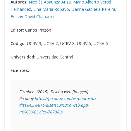
Autores:
Nicolás Abaunza Ariza
,
Mario Alberto Vertel
Hernandez
,
Lina Maria Robayo
,
Danna Gabriela Pereira
,
Fresny David Chaparro
Editor:
Carlos Pinzón
Código:
UCRV-3, UCRV-7, UCRV-8, UCRV-5, UCRV-6
Universidad:
Universidad Central
Fuentes:
Firmbee. (2015). 
Diseño web
 [Imagen]. 
Pixabay.
https://pixabay.com/es/photos/ux-
dise%C3%B1o-dise%C3%B1o-web-app-
m%C3%B3viles-787980/ 