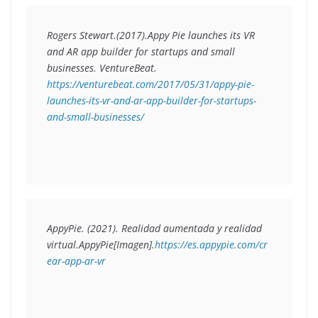
Rogers Stewart.(2017).
Appy Pie launches its VR 
and AR app builder for startups and small 
businesses. 
VentureBeat. 
https://venturebeat.com/2017/05/31/appy-pie-
launches-its-vr-and-ar-app-builder-for-startups-
and-small-businesses/
AppyPie. (2021). 
Realidad aumentada y realidad 
virtual.
AppyPie[Imagen].
https://es.appypie.com/cr
ear-app-ar-vr