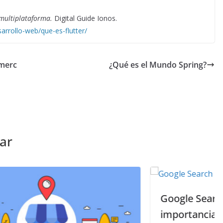
 multiplataforma.
Digital Guide Ionos.
arrollo-web/que-es-flutter/
 merc
¿Qué es el Mundo Spring?
ar
Google Search Console y su
importancia