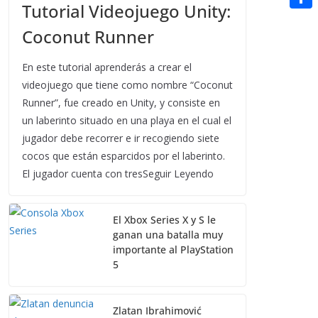
t
Tutorial Videojuego Unity:
n
a
g
e
e
C
e
i
Coconut Runner
e
d
r
o
r
l
r
d
m
En este tutorial aprenderás a crear el
e
i
videojuego que tiene como nombre “Coconut
p
s
Runner”, fue creado en Unity, y consiste en
t
a
t
un laberinto situado en una playa en el cual el
r
jugador debe recorrer e ir recogiendo siete
t
cocos que están esparcidos por el laberinto.
El jugador cuenta con tresSeguir Leyendo
i
r
El Xbox Series X y S le
ganan una batalla muy
importante al PlayStation
5
Zlatan Ibrahimović