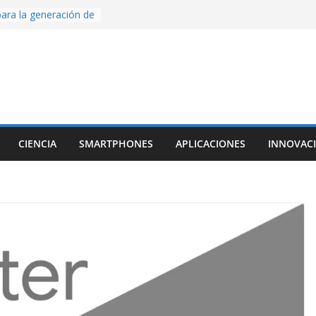
ara la generación de
rse AI
nture, un juego de
 hecho desde cero
os con Inteligencia
o CapCut IA
ada con Unity y
struimos una app
al escanear una
CIENCIA
SMARTPHONES
APLICACIONES
INNOVAC
ige la cámara:
ido cinematográfico
w