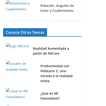
Rotación: Ángulos de
Euler y Cuaterniones
Las características de una página
Conoce Otros Temas
web para el 2022
20 febrero, 2022
2
Realidad Aumentada a
partir de ARCore
Productividad con
HoloLens 2: Una
mirada a la realidad
mixta
¿Que es AR
Foundation?