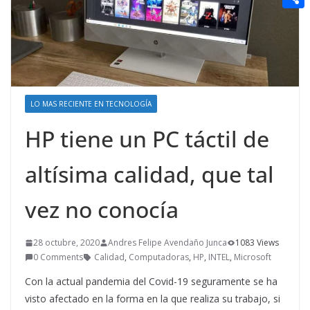
t
n
a
g
e
e
C
e
i
e
d
r
o
r
l
r
d
m
e
i
p
s
t
LO MAS RECIENTE EN TECNOLOGÍA
a
t
r
HP tiene un PC táctil de
t
altísima calidad, que tal
i
r
vez no conocía
28 octubre, 2020
Andres Felipe Avendaño Junca
1083 Views
0 Comments
Calidad
,
Computadoras
,
HP
,
INTEL
,
Microsoft
Con la actual pandemia del Covid-19 seguramente se ha
visto afectado en la forma en la que realiza su trabajo, si