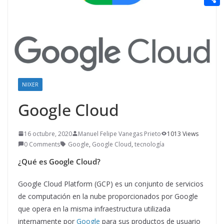
t
n
a
g
e
e
C
e
i
e
d
r
o
r
l
r
d
m
e
i
p
s
t
a
t
NIIXER
r
Google Cloud
t
i
16 octubre, 2020
Manuel Felipe Vanegas Prieto
1013 Views
r
0 Comments
Google
,
Google Cloud
,
tecnología
¿Qué es Google Cloud?
Google Cloud Platform (GCP) es un conjunto de servicios
de computación en la nube proporcionados por Google
que opera en la misma infraestructura utilizada
internamente por
Google
para sus productos de usuario