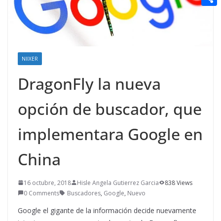
t
n
a
g
e
e
C
e
i
e
d
r
o
r
l
r
d
m
e
i
NIIXER
p
s
t
a
DragonFly la nueva
t
r
opción de buscador, que
t
i
implementara Google en
r
China
16 octubre, 2018
Hisle Angela Gutierrez Garcia
838 Views
0 Comments
Buscadores
,
Google
,
Nuevo
Google el gigante de la información decide nuevamente