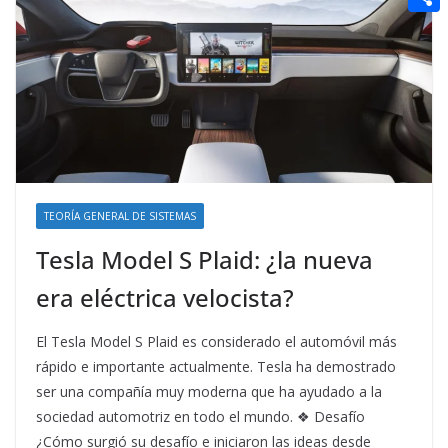
t
n
a
g
e
e
C
e
i
e
d
r
o
r
l
r
d
m
e
i
p
s
t
a
t
r
t
TEORÍA GENERAL DE SISTEMAS
i
Tesla Model S Plaid: ¿la nueva
r
era eléctrica velocista?
El Tesla Model S Plaid es considerado el automóvil más
rápido e importante actualmente. Tesla ha demostrado
ser una compañía muy moderna que ha ayudado a la
sociedad automotriz en todo el mundo. ❖ Desafío
¿Cómo surgió su desafío e iniciaron las ideas desde