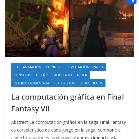
t
n
a
g
e
e
C
e
i
e
d
r
o
r
l
r
d
m
e
i
p
s
t
a
t
r
t
3D
ANIMACIÓN
BLENDER
COMPUTACIÓN GRÁFICA
CONSOLAS
DISEÑO
MODELADO
NIIXER
i
REALIDAD AUMENTADA
TEXTURIZADO
VIDEOJUEGOS
r
La computación gráfica en Final
Fantasy VII
Abstract La computación gráfica en la saga Final Fantasy
es característica de cada juego en la saga, compone el
aspecto visual y es fundamental para su impacto y la