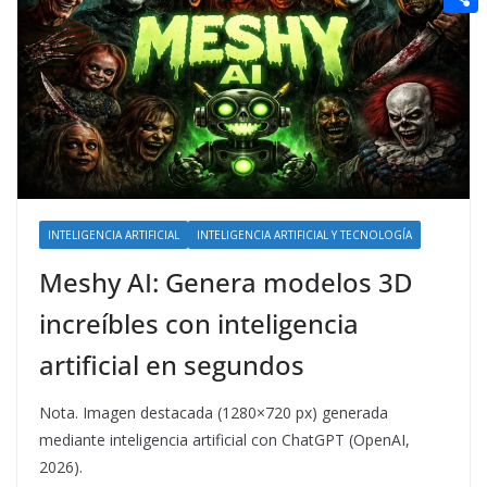
t
n
a
g
e
e
C
e
i
e
d
r
o
r
l
r
d
m
e
i
p
s
t
a
t
r
t
INTELIGENCIA ARTIFICIAL
INTELIGENCIA ARTIFICIAL Y TECNOLOGÍA
i
Meshy AI: Genera modelos 3D
r
increíbles con inteligencia
artificial en segundos
Nota. Imagen destacada (1280×720 px) generada
mediante inteligencia artificial con ChatGPT (OpenAI,
2026).