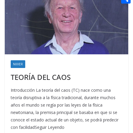
t
n
a
g
e
e
C
e
i
e
d
r
o
r
l
r
d
m
e
i
p
s
t
a
t
r
t
NIIXER
i
TEORÍA DEL CAOS
r
Introducción La teoría del caos (TC) nace como una
teoría disruptiva a la física tradicional, durante muchos
años el mundo se regía por las leyes de la física
newtoniana, la premisa principal se basaba en que si se
conoce el estado actual de un objeto, se podrá predecir
con facilidadSeguir Leyendo