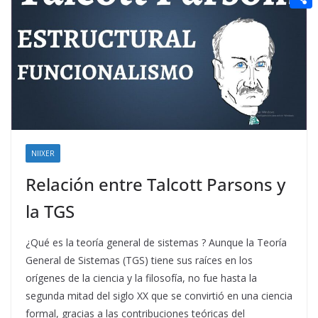
t
n
a
g
e
e
C
e
i
e
d
r
o
r
l
r
d
m
e
i
p
s
t
a
t
r
t
NIIXER
i
Relación entre Talcott Parsons y
r
la TGS
¿Qué es la teoría general de sistemas ? Aunque la Teoría
General de Sistemas (TGS) tiene sus raíces en los
orígenes de la ciencia y la filosofía, no fue hasta la
segunda mitad del siglo XX que se convirtió en una ciencia
formal, gracias a las contribuciones teóricas del