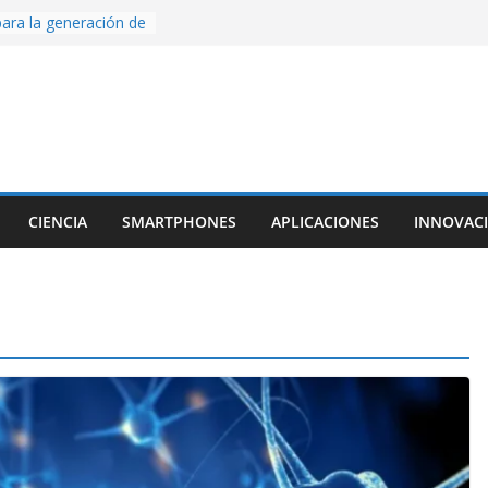
ara la generación de
rse AI
nture, un juego de
 hecho desde cero
os con Inteligencia
o CapCut IA
ada con Unity y
struimos una app
al escanear una
CIENCIA
SMARTPHONES
APLICACIONES
INNOVAC
ige la cámara:
ido cinematográfico
w