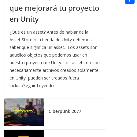
t
n
a
que mejorará tu proyecto
g
e
e
C
e
i
e
d
en Unity
r
o
r
l
r
d
m
e
¿Qué es un asset? Antes de hablar de la
i
p
Asset Store o la tienda de Unity debemos
s
t
saber que significa un asset. Los assets son
a
t
aquellos objetos que podemos usar en
r
nuestro proyecto de Unity. Los assets no son
t
necesariamente archivos creados solamente
i
en Unity, pueden ser creados fuera
inclusoSeguir Leyendo
r
Ciberpunk 2077