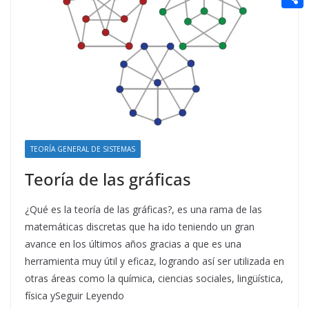
t
n
a
g
e
e
C
e
i
e
d
r
o
r
l
r
d
m
e
i
p
s
t
a
t
r
t
TEORÍA GENERAL DE SISTEMAS
i
Teoría de las gráficas
r
¿Qué es la teoría de las gráficas?, es una rama de las
matemáticas discretas que ha ido teniendo un gran
avance en los últimos años gracias a que es una
herramienta muy útil y eficaz, logrando así ser utilizada en
otras áreas como la química, ciencias sociales, lingüística,
física ySeguir Leyendo