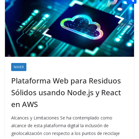
t
n
a
g
e
e
C
e
i
e
d
r
o
r
l
r
d
m
e
i
p
s
t
a
t
r
t
NIIXER
i
Plataforma Web para Residuos
r
Sólidos usando Node.js y React
en AWS
Alcances y Limitaciones Se ha contemplado como
alcance de esta plataforma digital la inclusión de
geolocalización con respecto a los puntos de reciclaje