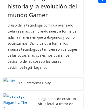
t
n
a
historia y la evolución del
g
e
e
C
e
i
e
d
mundo Gamer
r
o
r
l
r
d
m
e
El uso de la tecnología continúa avanzado
i
p
cada vez más, cambiando nuestra forma de
s
t
vida, la manera en que trabajamos y cómo
a
t
socializamos. Dicho de otra forma, los
r
avances tecnológicos también son participes
t
de las cosas a las cuales nos queremos
i
dedicar o de las cosas a las cuales
decidimosSeguir Leyendo
r
La Plataforma Unity
Plague Inc. de crear un
virus letal, a tratar de