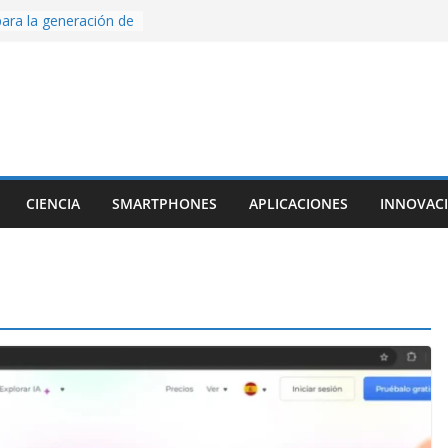
ara la generación de
rse AI
nture, un juego de
 hecho desde cero
os con Inteligencia
o CapCut IA
ada con Unity y
struimos una app
al escanear una
CIENCIA
SMARTPHONES
APLICACIONES
INNOVAC
ige la cámara:
ido cinematográfico
w