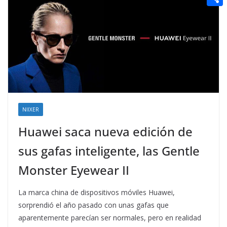
t
n
a
g
e
e
C
e
i
e
d
r
o
r
l
r
d
m
e
i
p
s
t
a
t
r
t
NIIXER
i
Huawei saca nueva edición de
r
sus gafas inteligente, las Gentle
Monster Eyewear II
La marca china de dispositivos móviles Huawei,
sorprendió el año pasado con unas gafas que
aparentemente parecían ser normales, pero en realidad