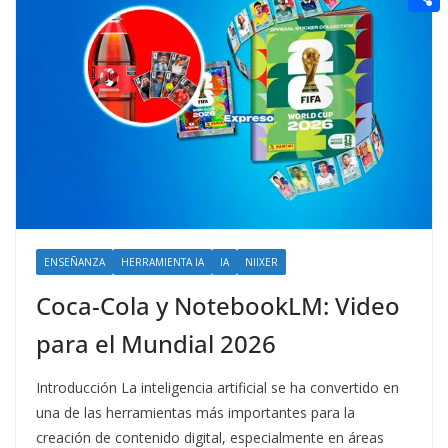
t
n
a
g
e
e
C
e
i
e
d
r
o
r
l
r
d
m
e
i
p
s
t
a
t
r
t
i
ENSEÑANZA
HERRAMIENTA IA
IA
NIIXER
r
Coca-Cola y NotebookLM: Video
para el Mundial 2026
Introducción La inteligencia artificial se ha convertido en
una de las herramientas más importantes para la
creación de contenido digital, especialmente en áreas