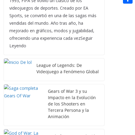
1993, FIFA se volvió un clásico de los
t
n
a
g
e
videojuegos de deportes. Creado por EA
e
C
e
i
e
d
Sports, se convirtió en una de las sagas más
r
o
r
l
vendidas del mundo. Año tras año, ha
r
d
m
e
mejorado en gráficos, modos y jugabilidad,
i
p
ofreciendo una experiencia cada vezSeguir
s
t
Leyendo
a
t
r
League of Legends: De
t
Videojuego a Fenómeno Global
i
r
Gears of War 3 y su
Impacto en la Evolución
de los Shooters en
Tercera Persona y la
Animación