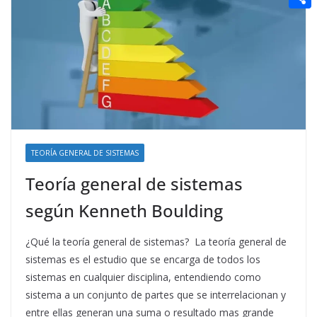
t
n
a
g
e
e
C
e
i
e
d
r
o
r
l
r
d
m
e
i
p
s
t
a
t
r
t
TEORÍA GENERAL DE SISTEMAS
i
Teoría general de sistemas
r
según Kenneth Boulding
¿Qué la teoría general de sistemas? La teoría general de
sistemas es el estudio que se encarga de todos los
sistemas en cualquier disciplina, entendiendo como
sistema a un conjunto de partes que se interrelacionan y
entre ellas generan una suma o resultado mas grande