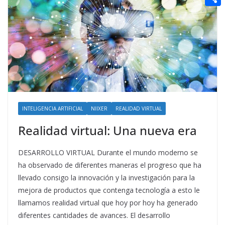
t
n
a
g
e
e
C
e
i
e
d
r
o
r
l
r
d
m
e
i
p
s
t
a
t
r
t
INTELIGENCIA ARTIFICIAL
NIIXER
REALIDAD VIRTUAL
i
Realidad virtual: Una nueva era
r
DESARROLLO VIRTUAL Durante el mundo moderno se
ha observado de diferentes maneras el progreso que ha
llevado consigo la innovación y la investigación para la
mejora de productos que contenga tecnología a esto le
llamamos realidad virtual que hoy por hoy ha generado
diferentes cantidades de avances. El desarrollo