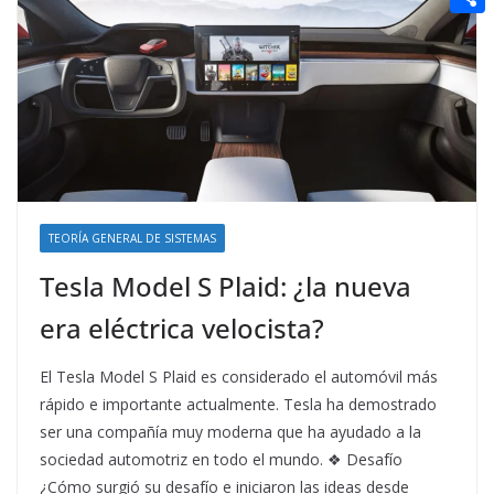
t
n
a
g
e
e
C
e
i
e
d
r
o
r
l
r
d
m
e
i
p
s
t
a
t
r
t
TEORÍA GENERAL DE SISTEMAS
i
Tesla Model S Plaid: ¿la nueva
r
era eléctrica velocista?
El Tesla Model S Plaid es considerado el automóvil más
rápido e importante actualmente. Tesla ha demostrado
ser una compañía muy moderna que ha ayudado a la
sociedad automotriz en todo el mundo. ❖ Desafío
¿Cómo surgió su desafío e iniciaron las ideas desde