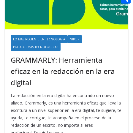
t
n
a
g
e
e
C
e
i
e
d
r
o
r
l
r
d
m
e
i
p
s
LO MAS RECIENTE EN TECNOLOGÍA
NIIXER
t
a
PLATAFORMAS TECNOLÓGICAS
t
r
GRAMMARLY: Herramienta
t
eficaz en la redacción en la era
i
digital
r
La redacción en la era digital ha encontrado un nuevo
aliado, Grammarly, es una herramienta eficaz que lleva la
escritura a un nivel superior en la era digital, te sugiere, te
ayuda, te corrigue, te acompaña en el proceso de la
redacción de un escrito, no importa si eres
profesional,Seguir Leyendo