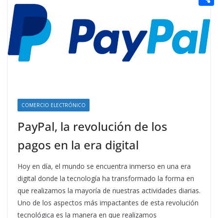
t
n
a
g
e
e
C
e
i
e
d
r
o
r
l
r
d
m
e
i
p
s
t
a
t
r
t
COMERCIO ELECTRÓNICO
i
PayPal, la revolución de los
r
pagos en la era digital
Hoy en día, el mundo se encuentra inmerso en una era
digital donde la tecnología ha transformado la forma en
que realizamos la mayoría de nuestras actividades diarias.
Uno de los aspectos más impactantes de esta revolución
tecnológica es la manera en que realizamos