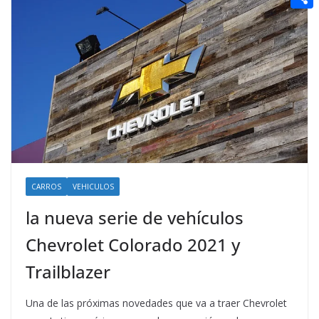
t
n
a
g
e
e
C
e
i
e
d
r
o
r
l
r
d
m
e
i
p
s
t
a
t
r
t
i
CARROS
VEHICULOS
r
la nueva serie de vehículos
Chevrolet Colorado 2021 y
Trailblazer
Una de las próximas novedades que va a traer Chevrolet