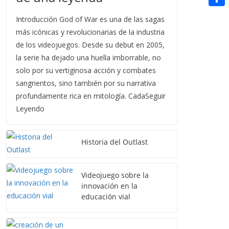
t
n
a
g
e
e
C
e
Introducción God of War es una de las sagas
i
e
d
r
o
más icónicas y revolucionarias de la industria
r
l
r
d
de los videojuegos. Desde su debut en 2005,
m
e
la serie ha dejado una huella imborrable, no
i
p
s
solo por su vertiginosa acción y combates
t
a
sangrientos, sino también por su narrativa
t
r
profundamente rica en mitología. CadaSeguir
Leyendo
t
i
Historia del Outlast
r
Videojuego sobre la
innovación en la
educación vial