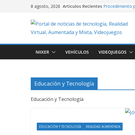
Skip
Articulos Recientes
Procedimiento p
8 agosto, 2026
to
video con PixVe
University Adve
content
plataformas 2D
en Unity.
Creación de vide
Artificial usand
Realidad Aument
NIIXER
VEHÍCULOS
VIDEOJUEGOS
EasyAR: Así con
que cobra vida 
imagen
Cuando la IA dir
creando conten
Educación y Tecnología
con Google Flo
Educación y Tecnología
EDUCACIÓN Y TECNOLOGÍA
REALIDAD AUMENTADA