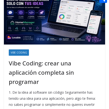
t
n
a
g
e
e
C
e
i
e
d
r
o
r
l
r
d
m
e
i
p
s
t
a
t
r
t
VIBE CODING
i
Vibe Coding: crear una
r
aplicación completa sin
programar
1. De la idea al software sin código Seguramente has
tenido una idea para una aplicación, pero algo te frena:
no sabes programar o simplemente no quieres invertir