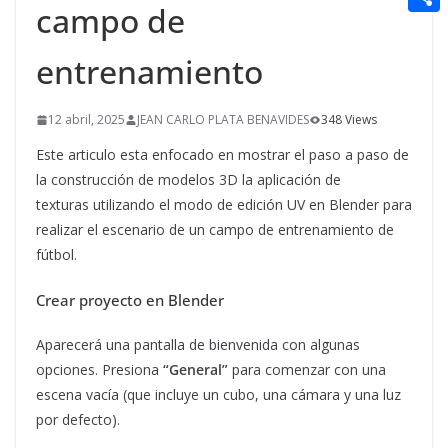
t
campo de
n
a
g
e
e
C
e
i
e
d
r
o
entrenamiento
r
l
r
d
m
e
i
12 abril, 2025
JEAN CARLO PLATA BENAVIDES
348 Views
p
s
t
Este articulo esta enfocado en mostrar el paso a paso de
a
t
la construcción de modelos 3D la aplicación de
r
texturas utilizando el modo de edición UV en Blender para
t
realizar el escenario de un campo de entrenamiento de
i
fútbol.
r
Crear proyecto en Blender
Aparecerá una pantalla de bienvenida con algunas
opciones. Presiona
“General”
para comenzar con una
escena vacía (que incluye un cubo, una cámara y una luz
por defecto).