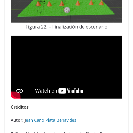
Figura 22. – Finalización de escenario
Créditos
Autor:
J
ean Carlo Plata Benavides