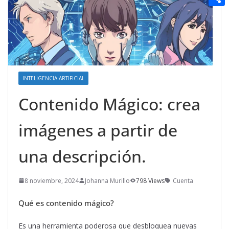
t
n
a
g
e
e
C
e
i
e
d
r
o
r
l
r
d
m
e
i
p
s
t
a
INTELIGENCIA ARTIFICIAL
t
r
Contenido Mágico: crea
t
imágenes a partir de
i
r
una descripción.
8 noviembre, 2024
Johanna Murillo
798 Views
Cuenta
Qué es contenido mágico?
Es una herramienta poderosa que desbloquea nuevas