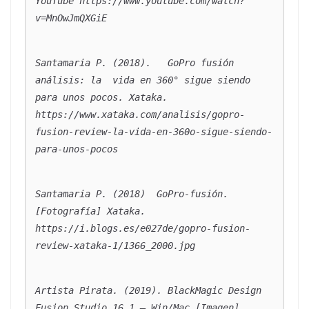
YouTube https://www.youtube.com/watch?
v=MnOwJmQXGiE
Santamaria P. (2018).   
GoPro fusión 
análisis: la  vida en 360° sigue siendo 
para unos pocos.
 Xataka. 
https://www.xataka.com/analisis/gopro-
fusion-review-la-vida-en-360o-sigue-siendo-
para-unos-pocos
Santamaria P. (2018)  
GoPro-fusión
. 
[Fotografía] Xataka. 
https://i.blogs.es/e027de/gopro-fusion-
review-xataka-1/1366_2000.jpg
Artista Pirata. (2019). 
BlackMagic Design 
Fusion Studio 16.1 – Win/Mac
 [Imagen] 