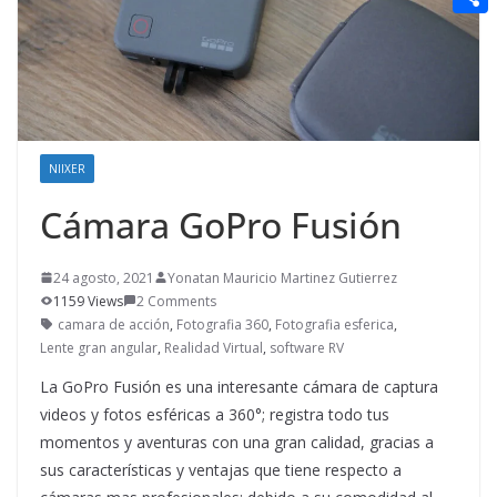
t
n
a
g
e
e
C
e
i
e
d
r
o
r
l
r
d
m
e
i
p
s
t
NIIXER
a
t
r
Cámara GoPro Fusión
t
i
24 agosto, 2021
Yonatan Mauricio Martinez Gutierrez
1159 Views
2 Comments
r
camara de acción
,
Fotografia 360
,
Fotografia esferica
,
Lente gran angular
,
Realidad Virtual
,
software RV
La GoPro Fusión es una interesante cámara de captura
videos y fotos esféricas a 360°; registra todo tus
momentos y aventuras con una gran calidad, gracias a
sus características y ventajas que tiene respecto a