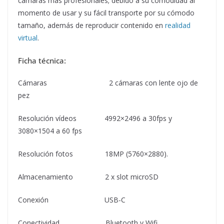
cámaras mas profesionales; debido a su comodidad al
momento de usar y su fácil transporte por su cómodo
tamaño, además de reproducir contenido en
realidad
virtual
.
Ficha técnica:
Cámaras 2 cámaras con lente ojo de
pez
Resolución vídeos 4992×2496 a 30fps y
3080×1504 a 60 fps
Resolución fotos 18MP (5760×2880).
Almacenamiento 2 x slot microSD
Conexión USB-C
Conectividad Bluetooth y Wifi