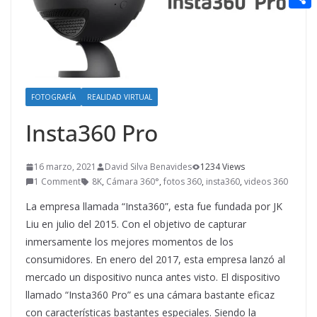
t
n
a
g
e
e
C
e
i
e
d
r
o
r
l
r
d
m
e
i
p
s
FOTOGRAFÍA
REALIDAD VIRTUAL
t
a
t
Insta360 Pro
r
t
16 marzo, 2021
David Silva Benavides
1234 Views
i
1 Comment
8K
,
Cámara 360°
,
fotos 360
,
insta360
,
videos 360
r
La empresa llamada “Insta360”, esta fue fundada por JK
Liu en julio del 2015. Con el objetivo de capturar
inmersamente los mejores momentos de los
consumidores. En enero del 2017, esta empresa lanzó al
mercado un dispositivo nunca antes visto. El dispositivo
llamado “Insta360 Pro” es una cámara bastante eficaz
con características bastantes especiales. Siendo la