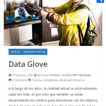
t
n
a
g
e
e
C
e
i
e
d
r
o
r
l
r
d
m
e
i
p
s
t
a
t
r
t
CIENCIA
REALIDAD VIRTUAL
i
Data Glove
r
12 febrero, 2021
NATALIA RAMIREZ ALMEIDA
1744 Views
0 Comments
Ciencia
,
Datagloves
,
Realidad Virtual
,
vr
A lo largo de los años, la realidad virtual se está volviendo
cada vez más, es por esto que también se están
desarrollando los medios para interactuar con los objetos