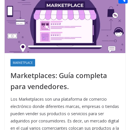
t
n
a
g
e
e
C
e
i
e
d
r
o
r
l
r
d
m
e
i
p
s
t
a
t
r
t
MARKETPLACE
i
Marketplaces: Guía completa
r
para vendedores.
Los Marketplaces son una plataforma de comercio
electrónico donde diferentes marcas, empresas o tiendas
pueden vender sus productos o servicios para ser
adquiridos por consumidores. Es decir, un mercado digital
en el cual varios comerciantes colocan sus productos a la