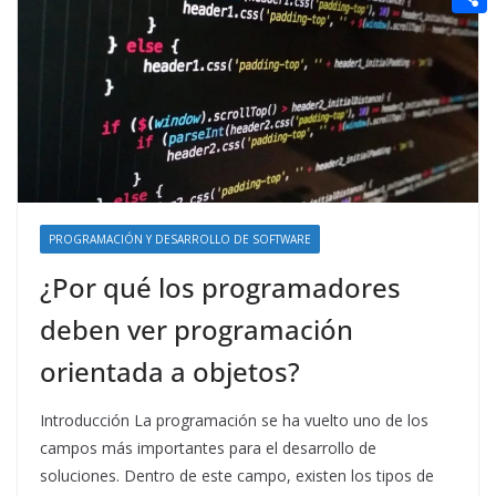
t
n
a
g
e
e
C
e
i
e
d
r
o
r
l
r
d
m
e
i
p
s
t
a
t
r
t
PROGRAMACIÓN Y DESARROLLO DE SOFTWARE
i
¿Por qué los programadores
r
deben ver programación
orientada a objetos?
Introducción La programación se ha vuelto uno de los
campos más importantes para el desarrollo de
soluciones. Dentro de este campo, existen los tipos de