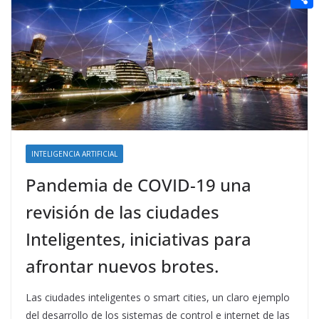
t
n
a
g
e
e
C
e
i
e
d
r
o
r
l
r
d
m
e
i
p
s
t
a
t
r
t
INTELIGENCIA ARTIFICIAL
i
Pandemia de COVID-19 una
r
revisión de las ciudades
Inteligentes, iniciativas para
afrontar nuevos brotes.
Las ciudades inteligentes o smart cities, un claro ejemplo
del desarrollo de los sistemas de control e internet de las