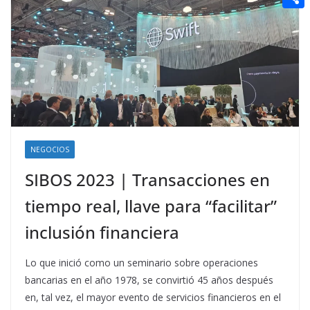
t
n
a
g
e
e
C
e
i
e
d
r
o
r
l
r
d
m
e
i
p
s
t
a
t
r
t
NEGOCIOS
i
SIBOS 2023 | Transacciones en
r
tiempo real, llave para “facilitar”
inclusión financiera
Lo que inició como un seminario sobre operaciones
bancarias en el año 1978, se convirtió 45 años después
en, tal vez, el mayor evento de servicios financieros en el