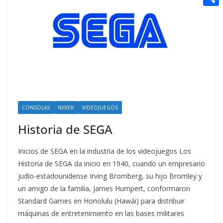
t
n
a
g
e
e
C
e
i
e
d
r
o
r
l
r
d
m
e
i
p
s
t
a
t
r
t
CONSOLAS
NIIXER
VIDEOJUEGOS
i
Historia de SEGA
r
Inicios de SEGA en la industria de los videojuegos Los
Historia de SEGA da inicio en 1940, cuando un empresario
judío-estadounidense Irving Bromberg, su hijo Bromley y
un amigo de la familia, James Humpert, conformaron
Standard Games en Honolulu (Hawái) para distribuir
máquinas de entretenimiento en las bases militares