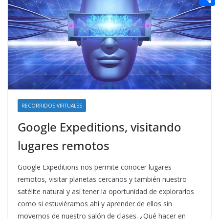
t
n
a
g
e
e
C
e
i
e
d
r
o
r
l
r
d
m
e
i
p
s
t
a
t
r
t
RECORRIDOS VIRTUALES
i
Google Expeditions, visitando
r
lugares remotos
Google Expeditions nos permite conocer lugares
remotos, visitar planetas cercanos y también nuestro
satélite natural y así tener la oportunidad de explorarlos
como si estuviéramos ahí y aprender de ellos sin
movernos de nuestro salón de clases. ¿Qué hacer en