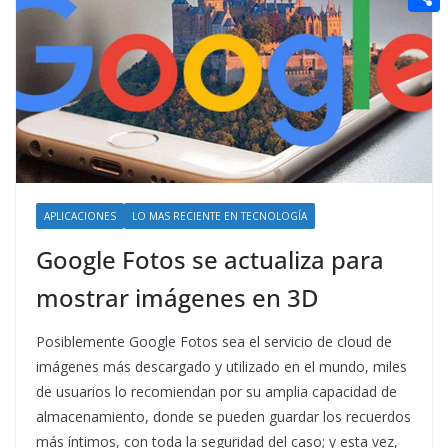
t
n
a
g
e
e
C
e
i
e
d
r
o
r
l
r
d
m
e
i
p
s
t
a
t
r
t
APLICACIONES
LO MAS RECIENTE EN TECNOLOGÍA
i
Google Fotos se actualiza para
r
mostrar imágenes en 3D
Posiblemente Google Fotos sea el servicio de cloud de
imágenes más descargado y utilizado en el mundo, miles
de usuarios lo recomiendan por su amplia capacidad de
almacenamiento, donde se pueden guardar los recuerdos
más íntimos, con toda la seguridad del caso; y esta vez,