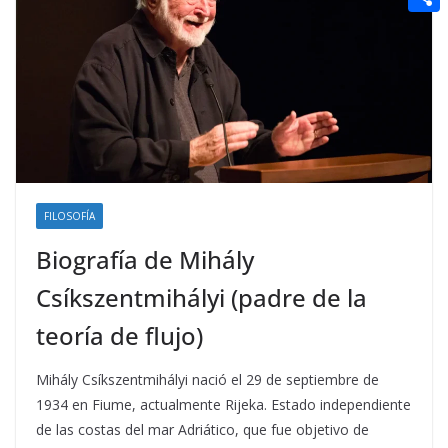
t
n
a
g
e
e
C
e
i
e
d
r
o
r
l
r
d
m
e
i
p
s
t
a
t
r
t
FILOSOFÍA
i
Biografía de Mihály
r
Csíkszentmihályi (padre de la
teoría de flujo)
Mihály Csíkszentmihályi nació el 29 de septiembre de
1934 en Fiume, actualmente Rijeka. Estado independiente
de las costas del mar Adriático, que fue objetivo de