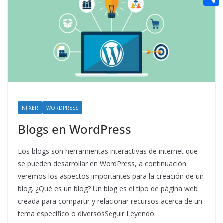
t
n
a
g
e
e
C
e
i
e
d
r
o
r
l
r
d
m
e
i
p
s
t
a
t
r
t
NIIXER
WORDPRESS
i
Blogs en WordPress
r
Los blogs son herramientas interactivas de internet que
se pueden desarrollar en WordPress, a continuación
veremos los aspectos importantes para la creación de un
blog. ¿Qué es un blog? Un blog es el tipo de página web
creada para compartir y relacionar recursos acerca de un
tema específico o diversosSeguir Leyendo