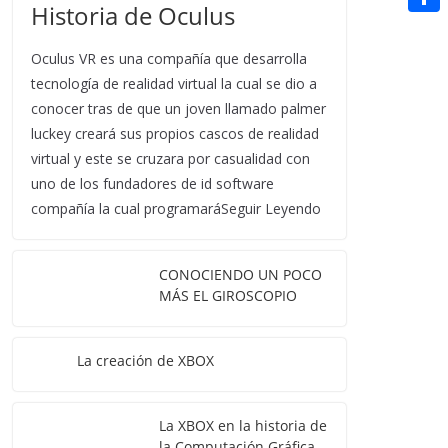
t
Historia de Oculus
n
a
g
e
e
C
e
i
e
d
Oculus VR es una compañía que desarrolla
r
o
r
l
r
d
tecnología de realidad virtual la cual se dio a
m
e
conocer tras de que un joven llamado palmer
i
p
s
luckey creará sus propios cascos de realidad
t
a
virtual y este se cruzara por casualidad con
t
uno de los fundadores de id software
r
compañía la cual programaráSeguir Leyendo
t
i
CONOCIENDO UN POCO
r
MÁS EL GIROSCOPIO
La creación de XBOX
La XBOX en la historia de
la Computación Gráfica