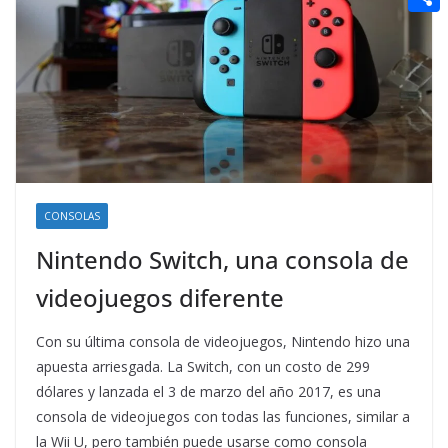
t
n
a
g
e
e
C
e
i
e
d
r
o
r
l
r
d
m
e
i
p
s
t
a
t
r
t
CONSOLAS
i
Nintendo Switch, una consola de
r
videojuegos diferente
Con su última consola de videojuegos, Nintendo hizo una
apuesta arriesgada. La Switch, con un costo de 299
dólares y lanzada el 3 de marzo del año 2017, es una
consola de videojuegos con todas las funciones, similar a
la Wii U, pero también puede usarse como consola