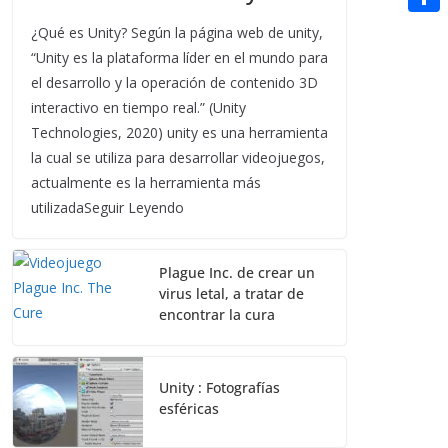
t
n
a
g
e
e
C
¿Qué es Unity? Según la página web de unity,
e
i
e
d
“Unity es la plataforma líder en el mundo para
r
o
r
l
el desarrollo y la operación de contenido 3D
r
d
m
e
interactivo en tiempo real.” (Unity
i
p
s
Technologies, 2020) unity es una herramienta
t
a
la cual se utiliza para desarrollar videojuegos,
t
actualmente es la herramienta más
r
utilizadaSeguir Leyendo
t
i
Plague Inc. de crear un
r
virus letal, a tratar de
encontrar la cura
Unity : Fotografías
esféricas