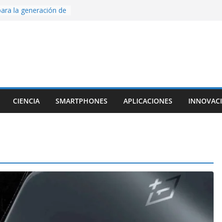
ara la generación de
rse AI
nture, un juego de
 hecho desde cero
os con Inteligencia
o CapCut IA
ada con Unity y
struimos una app
al escanear una
CIENCIA
SMARTPHONES
APLICACIONES
INNOVAC
ige la cámara:
ido cinematográfico
w