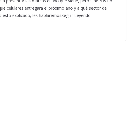
n a presentar las marcas el año que viene, pero OnePlus no
ue celulares entregara el próximo año y a qué sector del
o esto explicado, les hablaremosSeguir Leyendo